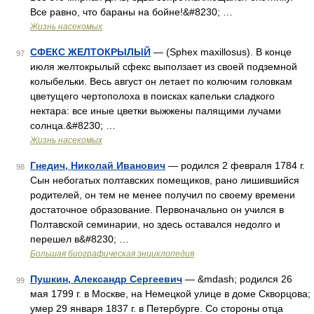
Все равно, что бараны на бойне!&#8230; …
Жизнь насекомых
СФЕКС ЖЕЛТОКРЫЛЫЙ
— (Sphex maxillosus). В конце
97
июля желтокрылый сфекс выползает из своей подземной
колыбельки. Весь август он летает по колючим головкам
цветущего чертополоха в поисках капельки сладкого
нектара: все иные цветки выжжены палящими лучами
солнца.&#8230; …
Жизнь насекомых
Гнедич, Николай Иванович
— родился 2 февраля 1784 г.
98
Сын небогатых полтавских помещиков, рано лишившийся
родителей, он тем не менее получил по своему времени
достаточное образование. Первоначально он учился в
Полтавской семинарии, но здесь оставался недолго и
перешел в&#8230; …
Большая биографическая энциклопедия
Пушкин, Александр Сергеевич
— &mdash; родился 26
99
мая 1799 г. в Москве, на Немецкой улице в доме Скворцова;
умер 29 января 1837 г. в Петербурге. Со стороны отца