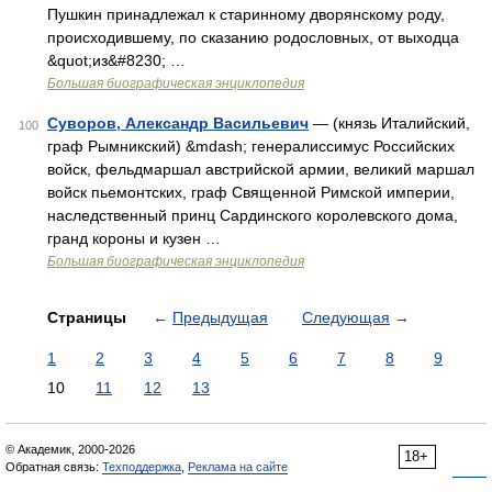
Пушкин принадлежал к старинному дворянскому роду,
происходившему, по сказанию родословных, от выходца
&quot;из&#8230; …
Большая биографическая энциклопедия
Суворов, Александр Васильевич
— (князь Италийский,
100
граф Рымникский) &mdash; генералиссимус Российских
войск, фельдмаршал австрийской армии, великий маршал
войск пьемонтских, граф Священной Римской империи,
наследственный принц Сардинского королевского дома,
гранд короны и кузен …
Большая биографическая энциклопедия
Страницы
←
Предыдущая
Следующая
→
1
2
3
4
5
6
7
8
9
10
11
12
13
© Академик, 2000-2026
18+
Обратная связь:
Техподдержка
,
Реклама на сайте