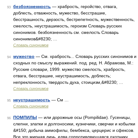
безбоязненность
— храбрость, геройство, отвага,
93
доблесть, отважность, мужество, бесстрашие,
бесстрашность, дерзость, бестрепетность, мужественность,
смелость, неустрашимость, героизм Словарь русских
синонимов. безбоязненность см. смелость Словарь
синонимов&#8230; …
Словарь синонимов
мужество
— См. храбрость... Словарь русских синонимов и
94
сходных по смыслу выражений. под. ред. Н. Абрамова, М.:
Русские словари, 1999. мужество смелость, храбрость,
отвага, бесстрашие, неустрашимость, доблесть;
непреклонность, твердость духа, стоицизм,&#8230; …
Словарь синонимов
неустрашимость
— См …
95
Словарь синонимов
ПОМПИЛЫ
— или дорожные осы (Pompilidae). Гусеницы,
96
слепни, златки и долгоносики, кузнечики, сверчки и кобылки
&#150; добыча аммофилы, бембекса, церцерис и сфексов.
Все это мирная дичь, едва сопротивляющаяся охотнику.